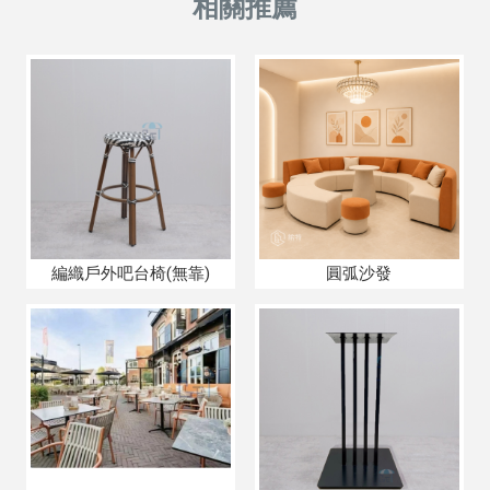
編織戶外吧台椅(無靠)
圓弧沙發